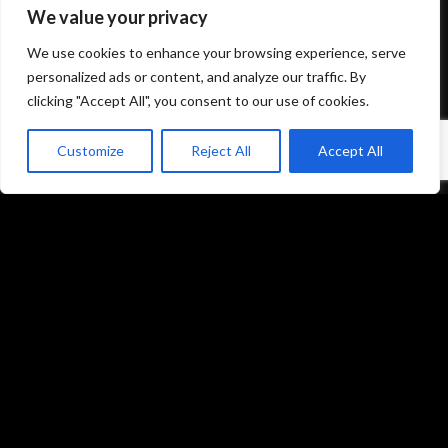
We value your privacy
Mentions légales et politique de confidentialité
We use cookies to enhance your browsing experience, serve
CGU/CGV
personalized ads or content, and analyze our traffic. By
clicking "Accept All", you consent to our use of cookies.
Customize
Reject All
Accept All
Accueil
Prestations
Matériel
Références
Galeries photos
Formations
L’équipe du studio