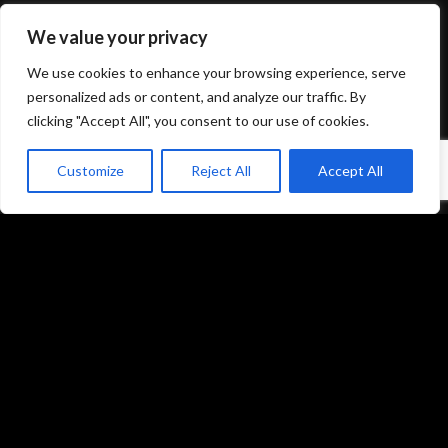
We value your privacy
Mentions légales et politique de confidentialité
We use cookies to enhance your browsing experience, serve
CGU/CGV
personalized ads or content, and analyze our traffic. By
clicking "Accept All", you consent to our use of cookies.
Customize
Reject All
Accept All
Accueil
Prestations
Matériel
Références
Galeries photos
Formations
L’équipe du studio