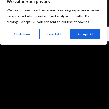
We value your privacy
Mentions légales et politique de confidentialité
We use cookies to enhance your browsing experience, serve
CGU/CGV
personalized ads or content, and analyze our traffic. By
clicking "Accept All", you consent to our use of cookies.
Customize
Reject All
Accept All
Accueil
Prestations
Matériel
Références
Galeries photos
Formations
L’équipe du studio
Contact