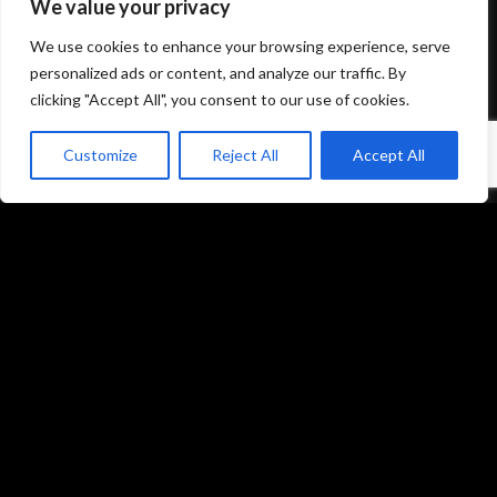
We value your privacy
Mentions légales et politique de confidentialité
We use cookies to enhance your browsing experience, serve
CGU/CGV
personalized ads or content, and analyze our traffic. By
clicking "Accept All", you consent to our use of cookies.
Customize
Reject All
Accept All
Accueil
Prestations
Matériel
Références
Galeries photos
Formations
L’équipe du studio
Contact