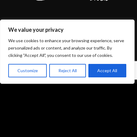
We value your privacy
Mentions légales et politique de confidentialité
CGU/CGV
We use cookies to enhance your browsing experience, serve
personalized ads or content, and analyze our traffic. By
clicking "Accept All", you consent to our use of cookies.
Customize
Reject All
Accept All
Accueil
Prestations
Matériel
Références
Galeries photos
Formations