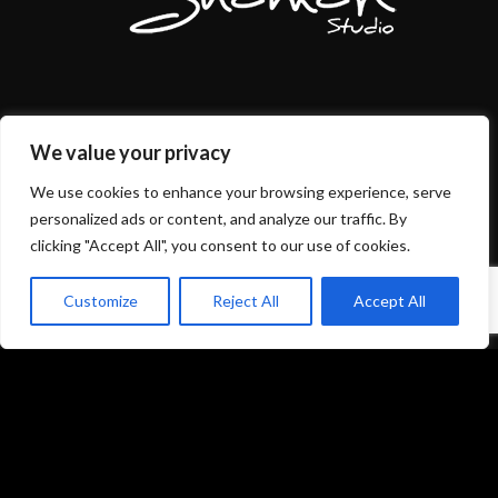
Mentions légales et politique de confidentialité
We value your privacy
CGU/CGV
We use cookies to enhance your browsing experience, serve
personalized ads or content, and analyze our traffic. By
clicking "Accept All", you consent to our use of cookies.
Customize
Reject All
Accept All
Accueil
Prestations
Matériel
Références
Galeries photos