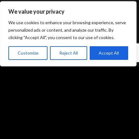
We value your privacy
Mentions légales et politique de confidentialité
We use cookies to enhance your browsing experience, serve
CGU/CGV
personalized ads or content, and analyze our traffic. By
clicking "Accept All", you consent to our use of cookies.
Customize
Reject All
Accept All
Accueil
Prestations
Matériel
Références
Galeries photos
Formations
L’équipe du studio