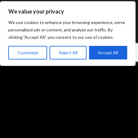
We value your privacy
Mentions légales et politique de confidentialité
We use cookies to enhance your browsing experience, serve
CGU/CGV
personalized ads or content, and analyze our traffic. By
clicking "Accept All", you consent to our use of cookies.
Customize
Reject All
Accept All
Accueil
Prestations
Matériel
Références
Galeries photos
Formations
L’équipe du studio