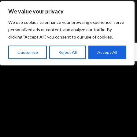
We value your privacy
Mentions légales et politique de confidentialité
We use cookies to enhance your browsing experience, serve
CGU/CGV
personalized ads or content, and analyze our traffic. By
clicking "Accept All", you consent to our use of cookies.
Customize
Reject All
Accept All
Accueil
Prestations
Matériel
Références
Galeries photos
Formations
L’équipe du studio