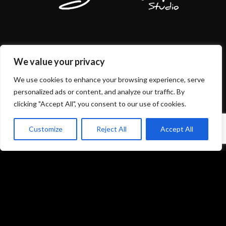
Mentions légales et politique de confidentialité
We value your privacy
CGU/CGV
We use cookies to enhance your browsing experience, serve
personalized ads or content, and analyze our traffic. By
clicking "Accept All", you consent to our use of cookies.
Customize
Reject All
Accept All
Accueil
Prestations
Matériel
Références
Galeries photos