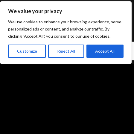
We value your privacy
Mentions légales et politique de confidentialité
We use cookies to enhance your browsing experience, serve
CGU/CGV
personalized ads or content, and analyze our traffic. By
clicking "Accept All", you consent to our use of cookies.
Customize
Reject All
Accept All
Accueil
Prestations
Matériel
Références
Galeries photos
Formations
L’équipe du studio