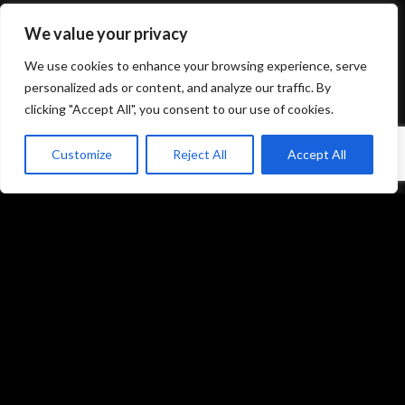
We value your privacy
Mentions légales et politique de confidentialité
We use cookies to enhance your browsing experience, serve
CGU/CGV
personalized ads or content, and analyze our traffic. By
clicking "Accept All", you consent to our use of cookies.
Customize
Reject All
Accept All
Accueil
Prestations
Matériel
Références
Galeries photos
Formations
L’équipe du studio