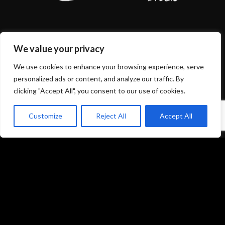
We value your privacy
Mentions légales et politique de confidentialité
CGU/CGV
We use cookies to enhance your browsing experience, serve
personalized ads or content, and analyze our traffic. By
clicking "Accept All", you consent to our use of cookies.
Customize
Reject All
Accept All
Accueil
Prestations
Matériel
Références
Galeries photos
Formations