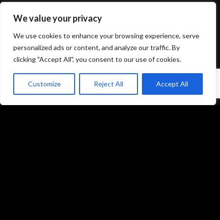
We value your privacy
Mentions légales et politique de confidentialité
We use cookies to enhance your browsing experience, serve
CGU/CGV
personalized ads or content, and analyze our traffic. By
clicking "Accept All", you consent to our use of cookies.
Customize
Reject All
Accept All
Accueil
Prestations
Matériel
Références
Galeries photos
Formations
L’équipe du studio