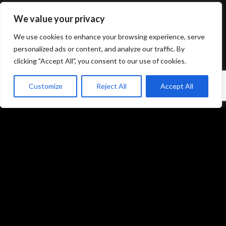
We value your privacy
Mentions légales et politique de confidentialité
We use cookies to enhance your browsing experience, serve
CGU/CGV
personalized ads or content, and analyze our traffic. By
clicking "Accept All", you consent to our use of cookies.
Customize
Reject All
Accept All
Accueil
Prestations
Matériel
Références
Galeries photos
Formations
L’équipe du studio