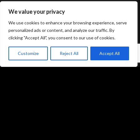
We value your privacy
Mentions légales et politique de confidentialité
We use cookies to enhance your browsing experience, serve
CGU/CGV
personalized ads or content, and analyze our traffic. By
clicking "Accept All", you consent to our use of cookies.
Customize
Reject All
Accept All
Accueil
Prestations
Matériel
Références
Galeries photos
Formations
L’équipe du studio