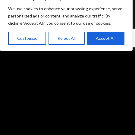
Mentions légales et politique de confidentialité
We use cookies to enhance your browsing experience, serve
personalized ads or content, and analyze our traffic. By
CGU/CGV
clicking "Accept All", you consent to our use of cookies.
Customize
Reject All
Accept All
Accueil
Prestations
Matériel
Références
Galeries photos
Formations
L’équipe du studio
Contact