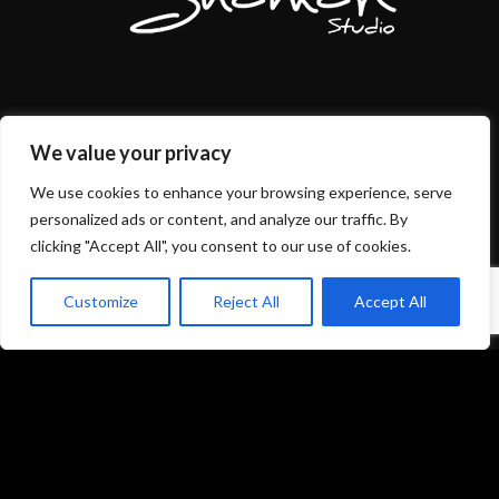
Mentions légales et politique de confidentialité
We value your privacy
CGU/CGV
We use cookies to enhance your browsing experience, serve
personalized ads or content, and analyze our traffic. By
clicking "Accept All", you consent to our use of cookies.
Customize
Reject All
Accept All
Accueil
Prestations
Matériel
Références
Galeries photos