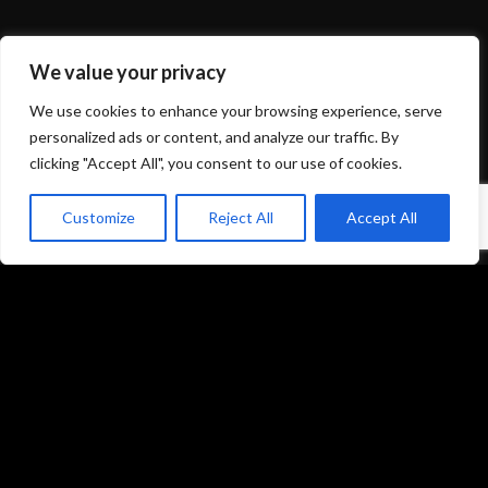
We value your privacy
Mentions légales et politique de confidentialité
We use cookies to enhance your browsing experience, serve
CGU/CGV
personalized ads or content, and analyze our traffic. By
clicking "Accept All", you consent to our use of cookies.
Customize
Reject All
Accept All
Accueil
Prestations
Matériel
Références
Galeries photos
Formations