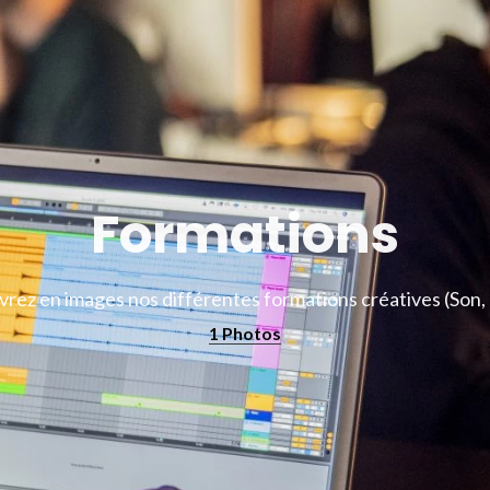
Formations
rez en images nos différentes formations créatives (Son,
1 Photos